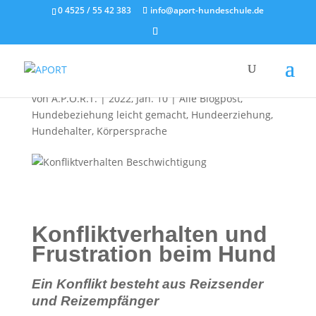
0 4525 / 55 42 383
info@aport-hundeschule.de
Konfliktverhalten und
Frustration
von
A.P.O.R.T.
|
2022, Jan. 10
|
Alle Blogpost
,
Hundebeziehung leicht gemacht
,
Hundeerziehung
,
Hundehalter
,
Körpersprache
Konfliktverhalten und
Frustration beim Hund
Ein Konflikt besteht aus Reizsender
und Reizempfänger