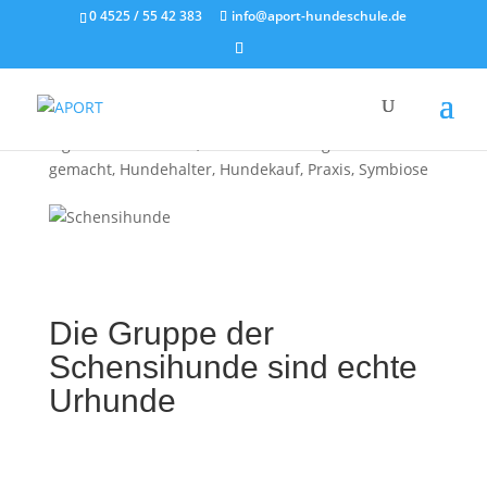
0 4525 / 55 42 383
info@aport-hundeschule.de
Schensihunde
von
A.P.O.R.T.
|
2020, Okt. 2
|
Alle Blogpost
,
Eigenschaften Hund
,
Hundebeziehung leicht
gemacht
,
Hundehalter
,
Hundekauf
,
Praxis
,
Symbiose
Die Gruppe der
Schensihunde sind echte
Urhunde