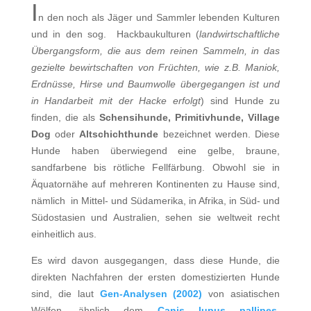
I
n den noch als Jäger und Sammler lebenden Kulturen
und in den sog. Hackbaukulturen (
landwirtschaftliche
Übergangsform, die aus dem reinen Sammeln, in das
gezielte bewirtschaften von Früchten, wie z.B. Maniok,
Erdnüsse, Hirse und Baumwolle übergegangen ist und
in Handarbeit mit der Hacke erfolgt
) sind Hunde zu
finden, die als
Schensihunde,
Primitivhunde, Village
Dog
oder
Altschichthunde
bezeichnet werden. Diese
Hunde haben überwiegend eine gelbe, braune,
sandfarbene bis
rötliche Fellfärbung. Obwohl sie in
Äquatornähe auf mehreren Kontinenten zu Hause sind,
nämlich in Mittel- und Südamerika, in Afrika, in Süd- und
Südostasien und Australien, sehen sie weltweit recht
einheitlich aus.
Es wird davon ausgegangen, dass diese Hunde, die
direkten Nachfahren der ersten domestizierten Hunde
sind, die laut
Gen-Analysen (2002)
von asiatischen
Wölfen, ähnlich dem
Canis lupus pallipes
,