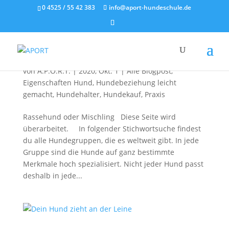
0 4525 / 55 42 383
info@aport-hundeschule.de
Rassehund oder Mischling
von
A.P.O.R.T.
|
2020, Okt. 1
|
Alle Blogpost
,
Eigenschaften Hund
,
Hundebeziehung leicht
gemacht
,
Hundehalter
,
Hundekauf
,
Praxis
Rassehund oder Mischling Diese Seite wird
überarbeitet. In folgender Stichwortsuche findest
du alle Hundegruppen, die es weltweit gibt. In jede
Gruppe sind die Hunde auf ganz bestimmte
Merkmale hoch spezialisiert. Nicht jeder Hund passt
deshalb in jede...