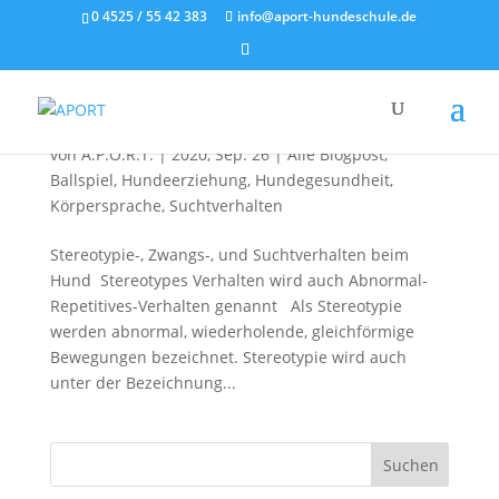
0 4525 / 55 42 383
info@aport-hundeschule.de
Stereotypie und Zwangsverhalten
von
A.P.O.R.T.
|
2020, Sep. 26
|
Alle Blogpost
,
Ballspiel
,
Hundeerziehung
,
Hundegesundheit
,
Körpersprache
,
Suchtverhalten
Stereotypie-, Zwangs-, und Suchtverhalten beim
Hund Stereotypes Verhalten wird auch Abnormal-
Repetitives-Verhalten genannt Als Stereotypie
werden abnormal, wiederholende, gleichförmige
Bewegungen bezeichnet. Stereotypie wird auch
unter der Bezeichnung...