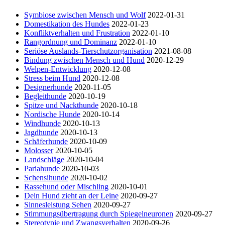
Symbiose zwischen Mensch und Wolf
2022-01-31
Domestikation des Hundes
2022-01-23
Konfliktverhalten und Frustration
2022-01-10
Rangordnung und Dominanz
2022-01-10
Seriöse Auslands-Tierschutzorganisation
2021-08-08
Bindung zwischen Mensch und Hund
2020-12-29
Welpen-Entwicklung
2020-12-08
Stress beim Hund
2020-12-08
Designerhunde
2020-11-05
Begleithunde
2020-10-19
Spitze und Nackthunde
2020-10-18
Nordische Hunde
2020-10-14
Windhunde
2020-10-13
Jagdhunde
2020-10-13
Schäferhunde
2020-10-09
Molosser
2020-10-05
Landschläge
2020-10-04
Pariahunde
2020-10-03
Schensihunde
2020-10-02
Rassehund oder Mischling
2020-10-01
Dein Hund zieht an der Leine
2020-09-27
Sinnesleistung Sehen
2020-09-27
Stimmungsübertragung durch Spiegelneuronen
2020-09-27
Stereotypie und Zwangsverhalten
2020-09-26