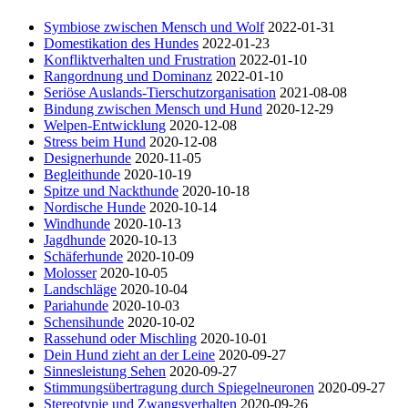
Symbiose zwischen Mensch und Wolf
2022-01-31
Domestikation des Hundes
2022-01-23
Konfliktverhalten und Frustration
2022-01-10
Rangordnung und Dominanz
2022-01-10
Seriöse Auslands-Tierschutzorganisation
2021-08-08
Bindung zwischen Mensch und Hund
2020-12-29
Welpen-Entwicklung
2020-12-08
Stress beim Hund
2020-12-08
Designerhunde
2020-11-05
Begleithunde
2020-10-19
Spitze und Nackthunde
2020-10-18
Nordische Hunde
2020-10-14
Windhunde
2020-10-13
Jagdhunde
2020-10-13
Schäferhunde
2020-10-09
Molosser
2020-10-05
Landschläge
2020-10-04
Pariahunde
2020-10-03
Schensihunde
2020-10-02
Rassehund oder Mischling
2020-10-01
Dein Hund zieht an der Leine
2020-09-27
Sinnesleistung Sehen
2020-09-27
Stimmungsübertragung durch Spiegelneuronen
2020-09-27
Stereotypie und Zwangsverhalten
2020-09-26