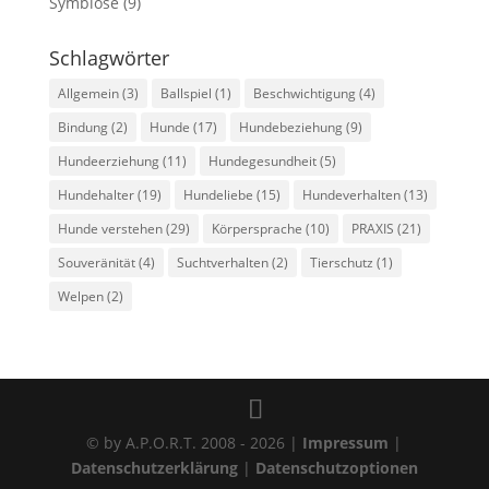
Symbiose
(9)
Schlagwörter
Allgemein
(3)
Ballspiel
(1)
Beschwichtigung
(4)
Bindung
(2)
Hunde
(17)
Hundebeziehung
(9)
Hundeerziehung
(11)
Hundegesundheit
(5)
Hundehalter
(19)
Hundeliebe
(15)
Hundeverhalten
(13)
Hunde verstehen
(29)
Körpersprache
(10)
PRAXIS
(21)
Souveränität
(4)
Suchtverhalten
(2)
Tierschutz
(1)
Welpen
(2)
© by A.P.O.R.T. 2008 - 2026 |
Impressum
|
Datenschutzerklärung
|
Datenschutzoptionen