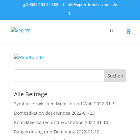
0 4525 / 55 42 383
info@aport-hundeschule.de
greyhound
von
A.P.O.R.T.
|
2020, Okt. 13
Alle Beiträge
Symbiose zwischen Mensch und Wolf
2022-01-31
Domestikation des Hundes
2022-01-23
Konfliktverhalten und Frustration
2022-01-10
Rangordnung und Dominanz
2022-01-10